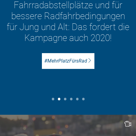
e und für
Verkehrswende – m
ingungen
Fahrrad im Mittel
fordert die
2020!
Zu den ADFC-Positionen